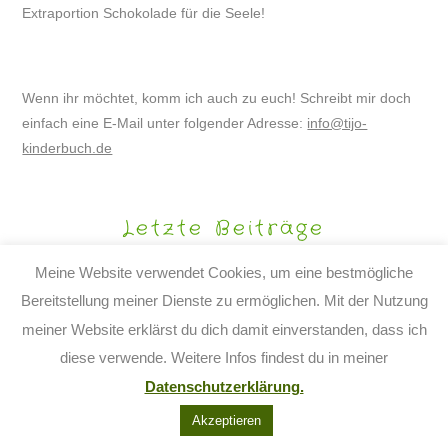
Extraportion Schokolade für die Seele!
Wenn ihr möchtet, komm ich auch zu euch! Schreibt mir doch
einfach eine E-Mail unter folgender Adresse:
info@tijo-
kinderbuch.de
Letzte Beiträge
Meine Website verwendet Cookies, um eine bestmögliche
Beach art – Strandgesichter
Bereitstellung meiner Dienste zu ermöglichen. Mit der Nutzung
2. AUGUST 2026
meiner Website erklärst du dich damit einverstanden, dass ich
Blumengesichter – flowerart
diese verwende. Weitere Infos findest du in meiner
2. APRIL 2026
Datenschutzerklärung.
Schneetiere – lustige Winterbilder
Akzeptieren
14. JANUAR 2026