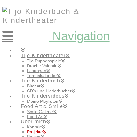
Navigation
Tijo Kindertheater
Tijo Puppenspiele
Drache Valentin
Lesungen
Terminkalender
Tijo Kinderbuch
Bücher
CD’s und Liederbücher
Tijo Kindervideos
Meine Playlisten
Food Art & Smile
Smile Galerie
Food Art
Über mich
Kontakt
Projekte
Presse