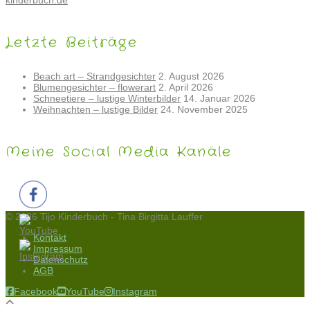
Letzte Beiträge
Beach art – Strandgesichter
2. August 2026
Blumengesichter – flowerart
2. April 2026
Schneetiere – lustige Winterbilder
14. Januar 2026
Weihnachten – lustige Bilder
24. November 2025
Meine Social Media Kanäle
© 2026 Tijo Kinderbuch - Tina Birgitta Lauffer
Kontakt
Impressum
Datenschutz
AGB
Facebook
YouTube
Instagram