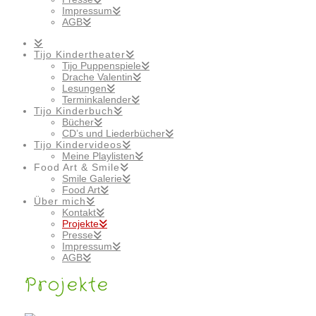
Impressum
AGB
Tijo Kindertheater
Tijo Puppenspiele
Drache Valentin
Lesungen
Terminkalender
Tijo Kinderbuch
Bücher
CD’s und Liederbücher
Tijo Kindervideos
Meine Playlisten
Food Art & Smile
Smile Galerie
Food Art
Über mich
Kontakt
Projekte
Presse
Impressum
AGB
Projekte