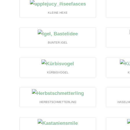
KLEINE HEXE
BUNTER IGEL
KÜRBISVOGEL
K
HERBSTSCHMETTERLING
HASELN