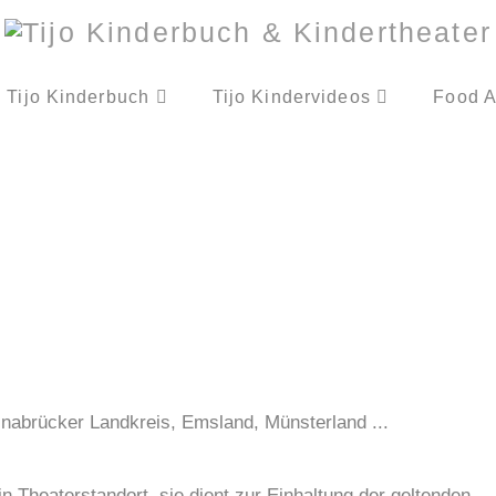
Tijo Kinderbuch
Tijo Kindervideos
Food A
nabrücker Landkreis, Emsland, Münsterland ...
n Theaterstandort, sie dient zur Einhaltung der geltenden