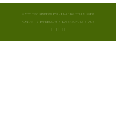
© 2026 TIJO KINDERBUCH - TINA BIRGITTA LAUFFER
KONTAKT
IMPRESSUM
DATENSCHUTZ
AGB
FACEBOOK
YOUTUBE
INSTAGRAM