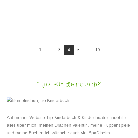
DRACHE VALENTIN WIRD ASTRONAUT
1
...
3
4
5
...
10
Tijo Kinderbuch?
Auf meiner Website Tijo Kinderbuch & Kindertheater findet ihr
alles
über mich
, meinen
Drachen Valentin
, meine
Puppenspiele
und meine
Bücher
. Ich wünsche euch viel Spaß beim