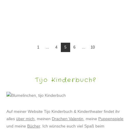
DRACHE VALENTIN WIRD ASTRONAUT
1
...
4
5
6
...
10
Tijo Kinderbuch?
Auf meiner Website Tijo Kinderbuch & Kindertheater findet ihr
alles
über mich
, meinen
Drachen Valentin
, meine
Puppenspiele
und meine
Bücher
. Ich wünsche euch viel Spaß beim