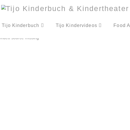
Tijo Kinderbuch
Tijo Kindervideos
Food A
Video source missing