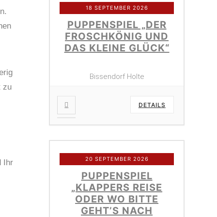
18 SEPTEMBER 2026
n.
PUPPENSPIEL „DER
chen
FROSCHKÖNIG UND
DAS KLEINE GLÜCK“
erig
Bissendorf Holte
t zu
DETAILS
20 SEPTEMBER 2026
 Ihr
PUPPENSPIEL
„KLAPPERS REISE
ODER WO BITTE
GEHT’S NACH