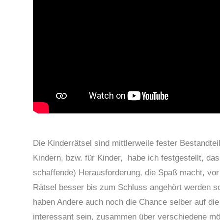
Die Kinderrätsel sind mittlerweile fester Bestandte
Kindern, bzw. für Kinder, habe ich festgestellt, dass
schaffende) Herausforderung, die Spaß macht, vor 
Rätsel besser bis zum Schluss angehört werden so
haben Andere auch noch die Chance selber auf di
interessant sein, zusammen über verschiedene 