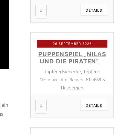
DETAILS
06 SEPTEMBER 2026
PUPPENSPIEL „NILAS
UND DIE PIRATEN“
Töpferei Niehenke, Töpferei
Niehenke, Am Plessen 51, 49205
Hasbergen
 ein
DETAILS
ns