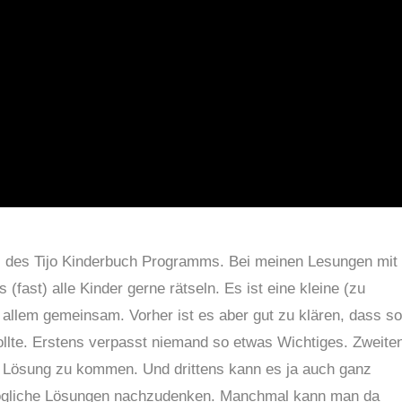
il des
Tijo Kinderbuch Programms. Bei meinen Lesungen mit
 (fast) alle Kinder gerne rätseln. Es ist eine kleine (zu
allem gemeinsam. Vorher ist es aber gut zu klären, dass so
llte. Erstens verpasst niemand so etwas Wichtiges. Zweite
e Lösung zu kommen. Und drittens kann es ja auch ganz
mögliche Lösungen nachzudenken. Manchmal kann man da