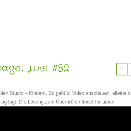
agei Luis #32
den Studio – Kindern. So geht’s: Video anschauen, alleine o
tig lagt. Die Lösung zum Überprüfen findet Ihr unten.