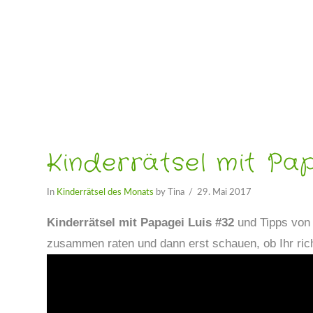
Kinderrätsel mit Pap
In
Kinderrätsel des Monats
by Tina
29. Mai 2017
Kinderrätsel mit Papagei Luis #32
und Tipps von 
zusammen raten und dann erst schauen, ob Ihr rich