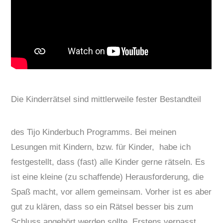
Die Kinderrätsel sind mittlerweile fester Bestandteil
des Tijo Kinderbuch Programms. Bei meinen
Lesungen mit Kindern, bzw. für Kinder, habe ich
festgestellt, dass (fast) alle Kinder gerne rätseln. Es
ist eine kleine (zu schaffende) Herausforderung, die
Spaß macht, vor allem gemeinsam. Vorher ist es aber
gut zu klären, dass so ein Rätsel besser bis zum
Schluss angehört werden sollte. Erstens verpasst