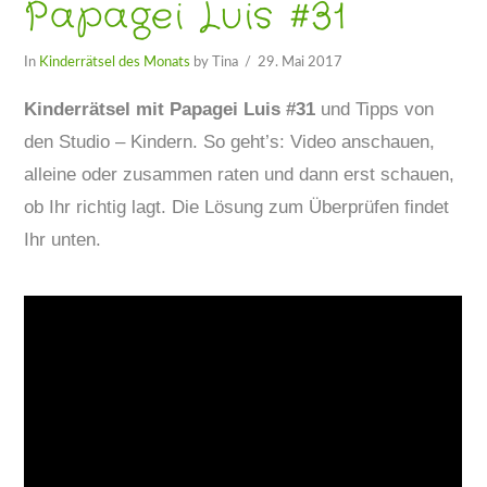
Papagei Luis #31
In
Kinderrätsel des Monats
by Tina
29. Mai 2017
Kinderrätsel mit Papagei Luis #31
und Tipps von
den Studio – Kindern. So geht’s: Video anschauen,
alleine oder zusammen raten und dann erst schauen,
ob Ihr richtig lagt. Die Lösung zum Überprüfen findet
Ihr unten.