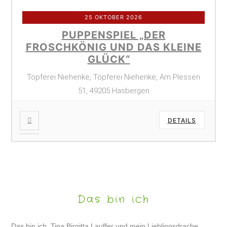
25 OKTOBER 2026
PUPPENSPIEL „DER
FROSCHKÖNIG UND DAS KLEINE
GLÜCK“
Töpferei Niehenke, Töpferei Niehenke, Am Plessen
51, 49205 Hasbergen
DETAILS
Das bin ich
Das bin ich, Tina Birgitta Lauffer und mein Lieblingsdrache