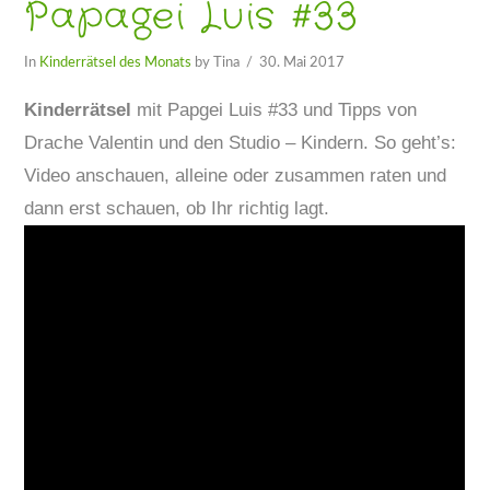
Papagei Luis #33
In
Kinderrätsel des Monats
by Tina
30. Mai 2017
Kinderrätsel
mit Papgei Luis #33 und Tipps von
Drache Valentin und den Studio – Kindern. So geht’s:
Video anschauen, alleine oder zusammen raten und
dann erst schauen, ob Ihr richtig lagt.