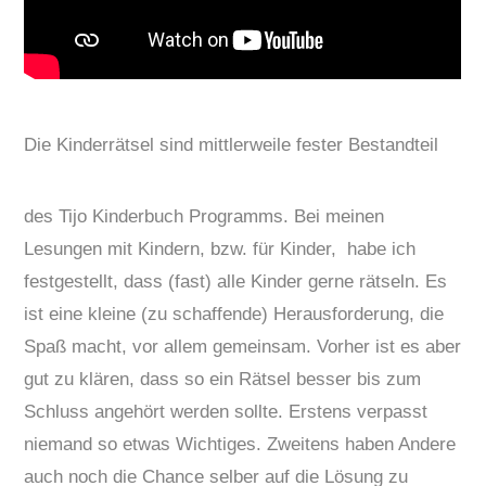
Die Kinderrätsel sind mittlerweile fester Bestandteil
des Tijo Kinderbuch Programms. Bei meinen
Lesungen mit Kindern, bzw. für Kinder, habe ich
festgestellt, dass (fast) alle Kinder gerne rätseln. Es
ist eine kleine (zu schaffende) Herausforderung, die
Spaß macht, vor allem gemeinsam. Vorher ist es aber
gut zu klären, dass so ein Rätsel besser bis zum
Schluss angehört werden sollte. Erstens verpasst
niemand so etwas Wichtiges. Zweitens haben Andere
auch noch die Chance selber auf die Lösung zu