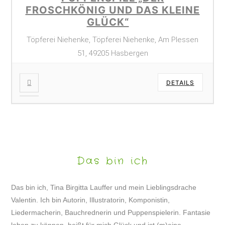
FROSCHKÖNIG UND DAS KLEINE
GLÜCK“
Töpferei Niehenke, Töpferei Niehenke, Am Plessen
51, 49205 Hasbergen
DETAILS
Das bin ich
Das bin ich, Tina Birgitta Lauffer und mein Lieblingsdrache
Valentin. Ich bin Autorin, Illustratorin, Komponistin,
Liedermacherin, Bauchrednerin und Puppenspielerin. Fantasie
leben zu können, heißt für mich Glück und ist (m)eine