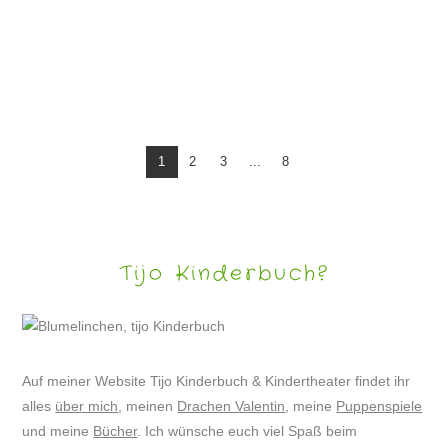
…BIS BALD
1
2
3
...
8
Tijo Kinderbuch?
Auf meiner Website Tijo Kinderbuch & Kindertheater findet ihr
alles
über mich
, meinen
Drachen Valentin
, meine
Puppenspiele
und meine
Bücher
. Ich wünsche euch viel Spaß beim