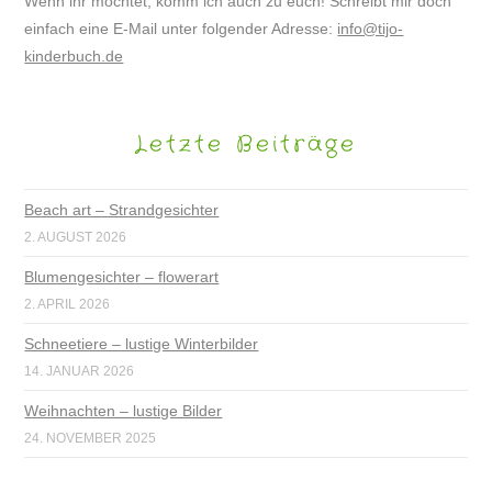
Wenn ihr möchtet, komm ich auch zu euch! Schreibt mir doch
einfach eine E-Mail unter folgender Adresse:
info@tijo-
kinderbuch.de
Letzte Beiträge
Beach art – Strandgesichter
2. AUGUST 2026
Blumengesichter – flowerart
2. APRIL 2026
Schneetiere – lustige Winterbilder
14. JANUAR 2026
Weihnachten – lustige Bilder
24. NOVEMBER 2025