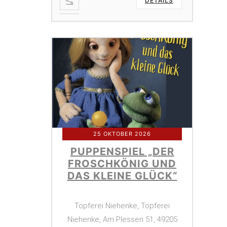
DETAILS
25 OKTOBER 2026
PUPPENSPIEL „DER
FROSCHKÖNIG UND
DAS KLEINE GLÜCK“
Töpferei Niehenke, Töpferei
Niehenke, Am Plessen 51, 49205