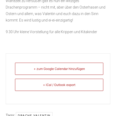
Wartezeit zu versüßen gibt es nun ein witziges
Drachenprogramm – nicht mit, aber über den Osterhasen und
Ostern und allem, was Valentin und euch dazu in den Sinn
kommt. Es wird lustig und ei-ei-einzigartig!
9.30 Uhr kleine Vorstellung für alle Krippen und Kitakinder
+ zum Google Calendar hinzufügen
+ iCal / Outlook export
Tags:
,
DRACHE VALENTIN