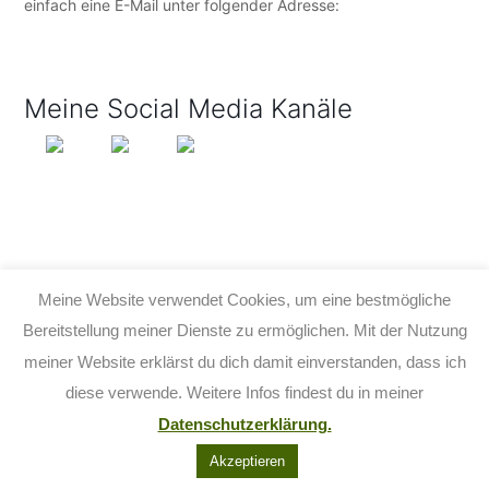
einfach eine E-Mail unter folgender Adresse:
info@tijo-
kinderbuch.de
Meine Social Media Kanäle
Meine Website verwendet Cookies, um eine bestmögliche
Bereitstellung meiner Dienste zu ermöglichen. Mit der Nutzung
meiner Website erklärst du dich damit einverstanden, dass ich
© 2026 TIJO KINDERBUCH - TINA BIRGITTA LAUFFER
diese verwende. Weitere Infos findest du in meiner
KONTAKT
IMPRESSUM
DATENSCHUTZ
AGB
Datenschutzerklärung.
FACEBOOK
YOUTUBE
INSTAGRAM
Akzeptieren