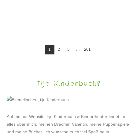
DRACHE VALENTIN WIRD ASTRONAUT
1
2
3
...
261
Tijo Kinderbuch?
Auf meiner Website Tijo Kinderbuch & Kindertheater findet ihr
alles
über mich
, meinen
Drachen Valentin
, meine
Puppenspiele
und meine
Bücher
. Ich wünsche euch viel Spaß beim