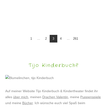
PUPPENSPIEL „DER SCHNEEMANN UND DER HASE“
1
...
2
3
4
...
261
Tijo Kinderbuch?
Auf meiner Website Tijo Kinderbuch & Kindertheater findet ihr
alles
über mich
, meinen
Drachen Valentin
, meine
Puppenspiele
und meine
Bücher
. Ich wünsche euch viel Spaß beim