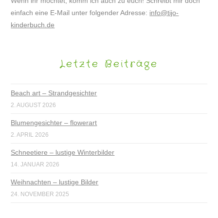
Wenn ihr möchtet, komm ich auch zu euch! Schreibt mir doch
einfach eine E-Mail unter folgender Adresse:
info@tijo-
kinderbuch.de
Letzte Beiträge
Beach art – Strandgesichter
2. AUGUST 2026
Blumengesichter – flowerart
2. APRIL 2026
Schneetiere – lustige Winterbilder
14. JANUAR 2026
Weihnachten – lustige Bilder
24. NOVEMBER 2025