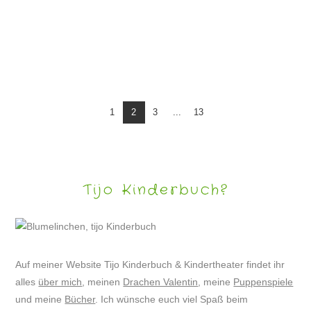
PUPPENSPIEL „DER SCHNEEMANN UND DER HASE“
1
2
3
...
13
Tijo Kinderbuch?
Auf meiner Website Tijo Kinderbuch & Kindertheater findet ihr
alles
über mich
, meinen
Drachen Valentin
, meine
Puppenspiele
und meine
Bücher
. Ich wünsche euch viel Spaß beim