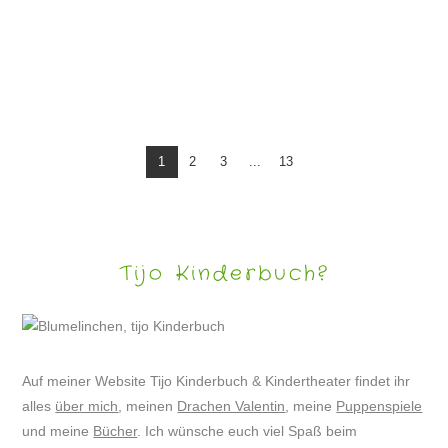
PUPPENSPIEL „KLAPPERS REISE ODER WO BITTE GEHT’S NACH AFRIKA?“
1
2
3
...
13
Tijo Kinderbuch?
Auf meiner Website Tijo Kinderbuch & Kindertheater findet ihr
alles
über mich
, meinen
Drachen Valentin
, meine
Puppenspiele
und meine
Bücher
. Ich wünsche euch viel Spaß beim