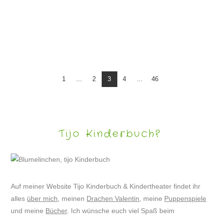
WEIHNACHTEN – LUSTIGE BILDER
1
...
2
3
4
...
46
Tijo Kinderbuch?
Auf meiner Website Tijo Kinderbuch & Kindertheater findet ihr
alles
über mich
, meinen
Drachen Valentin
, meine
Puppenspiele
und meine
Bücher
. Ich wünsche euch viel Spaß beim