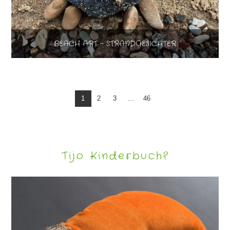
BEACH ART – STRANDGESICHTER
1
2
3
...
46
Tijo Kinderbuch?