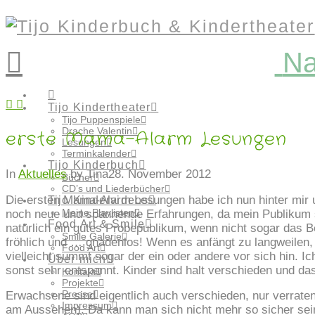
Na
Tijo Kindertheater
Tijo Puppenspiele
Drache Valentin
erste Mama-Alarm Lesungen
Lesungen
Terminkalender
Tijo Kinderbuch
In
Aktuelles
by Tina
28. November 2012
Bücher
CD’s und Liederbücher
Die ersten Mama-Alarm Lesungen habe ich nun hinter mir 
Tijo Kindervideos
Meine Playlisten
noch neue und spannende Erfahrungen, da mein Publikum 
Food Art & Smile
natürlich ein gutes Probepublikum, wenn nicht sogar das Be
Smile Galerie
fröhlich und … gnadenlos! Wenn es anfängt zu langweilen, 
Food Art
vielleicht summt sogar der ein oder andere vor sich hin. Ic
Über mich
sonst sehr entspannt. Kinder sind halt verschieden und das
Kontakt
Projekte
Presse
Erwachsene sind eigentlich auch verschieden, nur verrate
Impressum
am Aussehen). Da kann man sich nicht mehr so sicher sein 