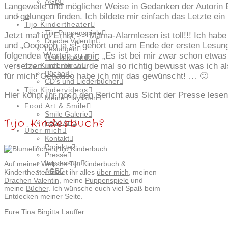
AGB
Langeweile und möglicher Weise in Gedanken der Autorin E
und gelungen finden. Ich bildete mir einfach das Letzte ein
Tijo Kindertheater
Tijo Puppenspiele
Jetzt mal im Ernst >> Mama-Alarmlesen ist toll!!! Ich habe
Drache Valentin
und „Ooooooh ja´s!“ gehört und am Ende der ersten Lesu
Lesungen
folgenden Worten zu mir: „Es ist bei mir zwar schon etwas 
Terminkalender
Tijo Kinderbuch
versetzen und mir wurde mal so richtig bewusst was ich al
Bücher
für mich! Genauso habe ich mir das gewünscht! … 🙂
CD’s und Liederbücher
Tijo Kindervideos
Hier könnt Ihr noch den Bericht aus Sicht der Presse lesen
Meine Playlisten
Food Art & Smile
Smile Galerie
Tijo Kinderbuch?
Food Art
Über mich
Kontakt
Projekte
Presse
Impressum
Auf meiner Website Tijo Kinderbuch &
AGB
Kindertheater findet ihr alles
über mich
, meinen
Drachen Valentin
, meine
Puppenspiele
und
meine
Bücher
. Ich wünsche euch viel Spaß beim
Entdecken meiner Seite.
Eure Tina Birgitta Lauffer