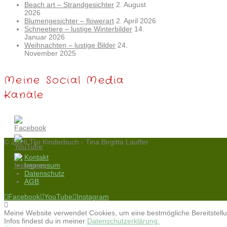
Beach art – Strandgesichter
2. August
2026
Blumengesichter – flowerart
2. April 2026
Schneetiere – lustige Winterbilder
14.
Januar 2026
Weihnachten – lustige Bilder
24.
November 2025
Meine Social Media
Kanäle
© 2026 Tijo Kinderbuch - Tina Birgitta Lauffer
Kontakt
Impressum
Datenschutz
AGB
Facebook
YouTube
Instagram
Meine Website verwendet Cookies, um eine bestmögliche Bereitstellu
Infos findest du in meiner
Datenschutzerklärung.