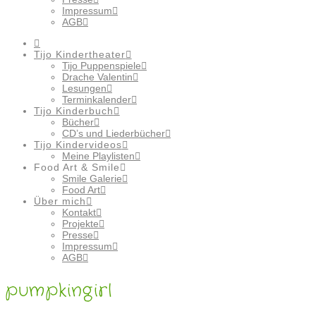
Impressum
AGB
Tijo Kindertheater
Tijo Puppenspiele
Drache Valentin
Lesungen
Terminkalender
Tijo Kinderbuch
Bücher
CD’s und Liederbücher
Tijo Kindervideos
Meine Playlisten
Food Art & Smile
Smile Galerie
Food Art
Über mich
Kontakt
Projekte
Presse
Impressum
AGB
pumpkingirl