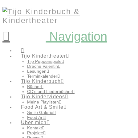
Navigation
Tijo Kindertheater
Tijo Puppenspiele
Drache Valentin
Lesungen
Terminkalender
Tijo Kinderbuch
Bücher
CD’s und Liederbücher
Tijo Kindervideos
Meine Playlisten
Food Art & Smile
Smile Galerie
Food Art
Über mich
Kontakt
Projekte
Presse