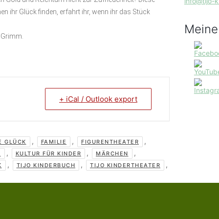
info@tijo-
 ihr Glück finden, erfahrt ihr, wenn ihr das Stück
Meine
n Grimm.
+ iCal / Outlook export
,
,
,
E GLÜCK
FAMILIE
FIGURENTHEATER
,
,
,
R
KULTUR FÜR KINDER
MÄRCHEN
,
,
,
K
TIJO KINDERBUCH
TIJO KINDERTHEATER