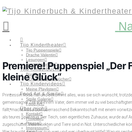
Na
Tijo Kindertheater
Tijo Puppenspiele
Drache Valentin
Lesungen
Premiere! Puppenspiel „Der 
Terminkalender
Tijo Kinderbuch
kleine Glück“
Bücher
CD’s und Liederbücher
Tijo Kindervideos
Meine Playlisten
Food Art & Smile
Prinzessin Rosa hat und bekommt alles, was sie sich wünscht, trotzdem
Smile Galerie
gemeinsamer Zeit mit ihrem Vater, dem immer viel zu viel beschäftigte
Food Art
Über mich
fällt, macht Rosa dort überraschend Bekanntschaft mit einem vorwitzi
Kontakt
als teures Spielzeug. Der Teich, sein eigentliches Zuhause, wurde auf
Projekte
Presse
zugeschüttet. Viele Insekten und Tiere sind in Not. Unterschiedlicher
Impressum
Wer braucht denn hier nun wen und wer überhaupt Hilfe? Warum reichen