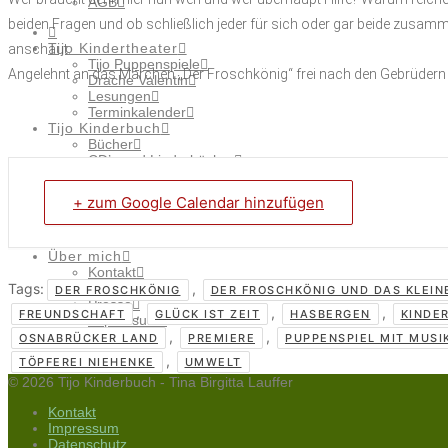
AGB
beiden Fragen und ob schließlich jeder für sich oder gar beide zusammen
Tijo Kindertheater
anschaut.
Tijo Puppenspiele
Angelehnt an das Märchen „Der Froschkönig“ frei nach den Gebrüder
Drache Valentin
Lesungen
Terminkalender
Tijo Kinderbuch
Bücher
CD’s und Liederbücher
Tijo Kindervideos
Meine Playlisten
+ zum Google Calendar hinzufügen
Food Art & Smile
Smile Galerie
Food Art
Über mich
Kontakt
Tags:
Projekte
,
DER FROSCHKÖNIG
DER FROSCHKÖNIG UND DAS KLEIN
Presse
,
,
,
FREUNDSCHAFT
GLÜCK IST ZEIT
HASBERGEN
KINDE
Impressum
AGB
,
,
OSNABRÜCKER LAND
PREMIERE
PUPPENSPIEL MIT MUSI
,
TÖPFEREI NIEHENKE
UMWELT
© 2026 Tijo Kinderbuch - Tina Birgitta Lauffer
Kontakt
Impressum
Datenschutz