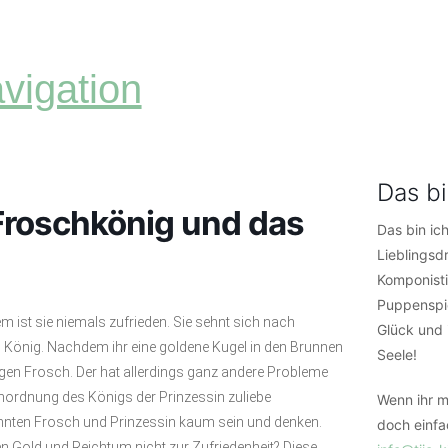
vigation
Das bi
Froschkönig und das
Das bin ich
Lieblingsdr
Komponisti
Puppenspie
 ist sie niemals zufrieden. Sie sehnt sich nach
Glück und 
n König. Nachdem ihr eine goldene Kugel in den Brunnen
Seele!
gen Frosch. Der hat allerdings ganz andere Probleme
 Anordnung des Königs der Prinzessin zuliebe
Wenn ihr m
 könnten Frosch und Prinzessin kaum sein und denken.
doch einfa
 Gold und Reichtum nicht zur Zufriedenheit? Diese