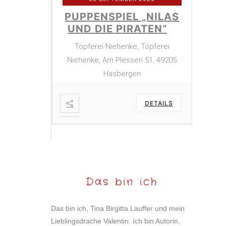
PUPPENSPIEL „NILAS
UND DIE PIRATEN“
Töpferei Niehenke, Töpferei
Niehenke, Am Plessen 51, 49205
Hasbergen
26
DETAILS
ATER
PU
HKÖNIG
FR
LEINE
DA
Das bin ich
DETAILS
Das bin ich, Tina Birgitta Lauffer und mein
Lieblingsdrache Valentin. Ich bin Autorin,