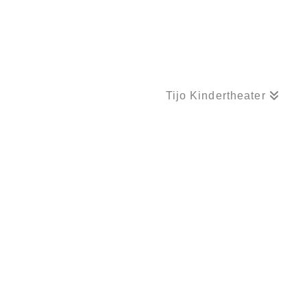
Tijo Kindertheater
PREMIERE! PUPPENSPIEL „DER FROSCHKÖNIG UND DAS KLEINE GLÜCK“