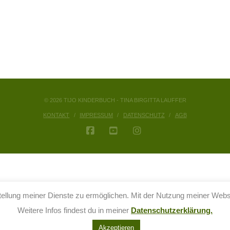
© 2026 TIJO KINDERBUCH - TINA BIRGITTA LAUFFER
KONTAKT
IMPRESSUM
DATENSCHUTZ
AGB
FACEBOOK
YOUTUBE
INSTAGRAM
llung meiner Dienste zu ermöglichen. Mit der Nutzung meiner Websit
Weitere Infos findest du in meiner
Datenschutzerklärung.
Akzeptieren