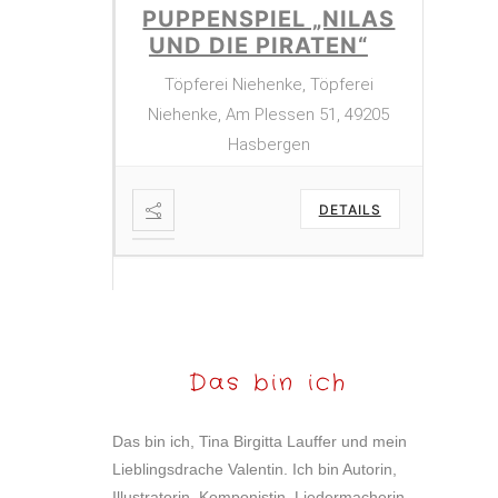
PUPPENSPIEL „NILAS
UND DIE PIRATEN“
Töpferei Niehenke, Töpferei
Niehenke, Am Plessen 51, 49205
Hasbergen
26
DETAILS
ATER
PU
HKÖNIG
FR
LEINE
DA
Das bin ich
DETAILS
Das bin ich, Tina Birgitta Lauffer und mein
Lieblingsdrache Valentin. Ich bin Autorin,
Illustratorin, Komponistin, Liedermacherin,