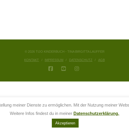
© 2026 TIJO KINDERBUCH - TINA BIRGITTA LAUFFER
KONTAKT
IMPRESSUM
DATENSCHUTZ
AGB
FACEBOOK
YOUTUBE
INSTAGRAM
llung meiner Dienste zu ermöglichen. Mit der Nutzung meiner Websit
Weitere Infos findest du in meiner
Datenschutzerklärung.
Akzeptieren