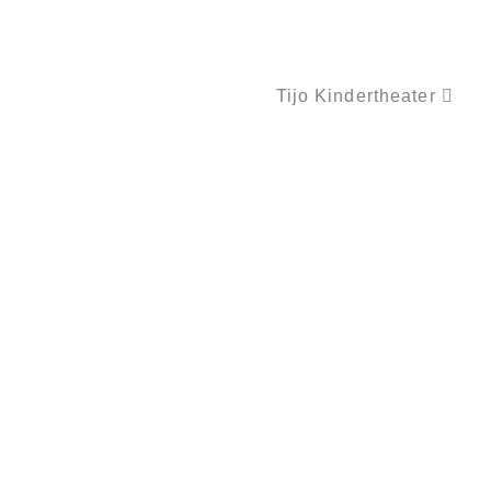
Tijo Kindertheater
KLAPPERS REISE ODER WO BITTE GEHT’S NACH AFRIKA?