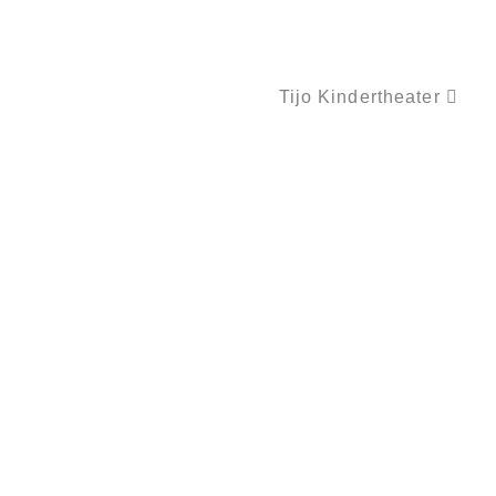
Tijo Kindertheater
SARAH UND DER WEIHNACHTSBÄR