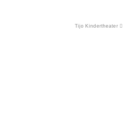
Tijo Kindertheater
WALDGESICHTER – BAUMTIERE – TREEART