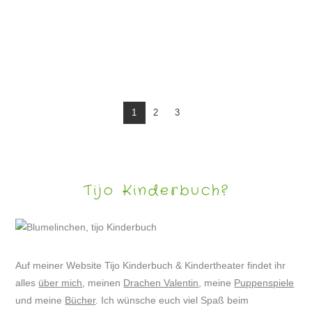
DRACHE VALENTIN UND DIE TOL(L)ERANZ
1
2
3
Tijo Kinderbuch?
Auf meiner Website Tijo Kinderbuch & Kindertheater findet ihr
alles
über mich
, meinen
Drachen Valentin
, meine
Puppenspiele
und meine
Bücher
. Ich wünsche euch viel Spaß beim