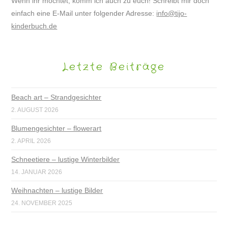
Wenn ihr möchtet, komm ich auch zu euch! Schreibt mir doch
einfach eine E-Mail unter folgender Adresse:
info@tijo-
kinderbuch.de
Letzte Beiträge
Beach art – Strandgesichter
2. AUGUST 2026
Blumengesichter – flowerart
2. APRIL 2026
Schneetiere – lustige Winterbilder
14. JANUAR 2026
Weihnachten – lustige Bilder
24. NOVEMBER 2025