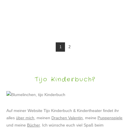
PUPPENSPIEL „KLAPPERS REISE ODER WO BITTE GEHT’S NACH AFRIKA?“
1
2
Tijo Kinderbuch?
Auf meiner Website Tijo Kinderbuch & Kindertheater findet ihr
alles
über mich
, meinen
Drachen Valentin
, meine
Puppenspiele
und meine
Bücher
. Ich wünsche euch viel Spaß beim