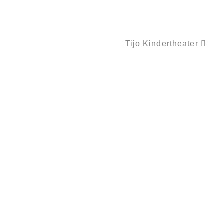
Tijo Kindertheater
PUPPENSPIEL „DER SCHNEEMANN UND DER HASE“