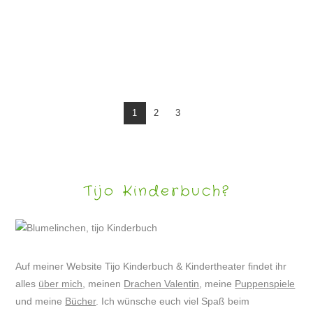
DRACHE VALENTIN WIRD (VOR)SCHULKIND
1
2
3
Tijo Kinderbuch?
Auf meiner Website Tijo Kinderbuch & Kindertheater findet ihr
alles
über mich
, meinen
Drachen Valentin
, meine
Puppenspiele
und meine
Bücher
. Ich wünsche euch viel Spaß beim