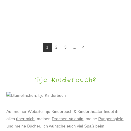
KINDERRÄTSEL MIT DRACHE VALENTIN #34
1
2
3
...
4
Tijo Kinderbuch?
Auf meiner Website Tijo Kinderbuch & Kindertheater findet ihr
alles
über mich
, meinen
Drachen Valentin
, meine
Puppenspiele
und meine
Bücher
. Ich wünsche euch viel Spaß beim