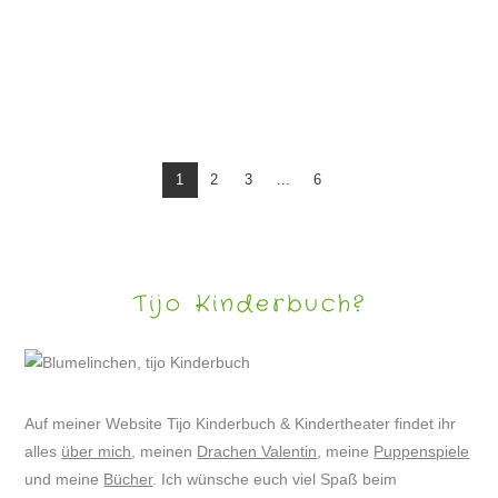
ERFOLGREICHER PUPPENSPIELAUFTAKT IN DER TÖPFEREI NIEHENKE, HASBERGEN
1
2
3
...
6
Tijo Kinderbuch?
Auf meiner Website Tijo Kinderbuch & Kindertheater findet ihr
alles
über mich
, meinen
Drachen Valentin
, meine
Puppenspiele
und meine
Bücher
. Ich wünsche euch viel Spaß beim