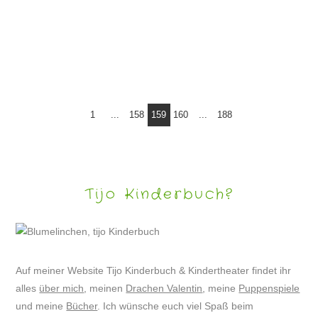
PUPPENSPIEL – NILAS UND DIE PIRATEN
1
...
158
159
160
...
188
Tijo Kinderbuch?
Auf meiner Website Tijo Kinderbuch & Kindertheater findet ihr
alles
über mich
, meinen
Drachen Valentin
, meine
Puppenspiele
und meine
Bücher
. Ich wünsche euch viel Spaß beim