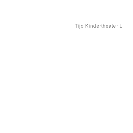
Tijo Kindertheater
WALDGESICHTER – BAUMTIERE – TREEART