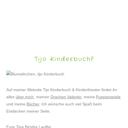
KLAPPERS REISE ODER WO BITTE GEHT’S NACH AFRIKA?
Tijo Kinderbuch?
Auf meiner Website Tijo Kinderbuch & Kindertheater findet ihr
alles
über mich
, meinen
Drachen Valentin
, meine
Puppenspiele
und meine
Bücher
. Ich wünsche euch viel Spaß beim
Entdecken meiner Seite.
Eure Tina Birgitta Lauffer