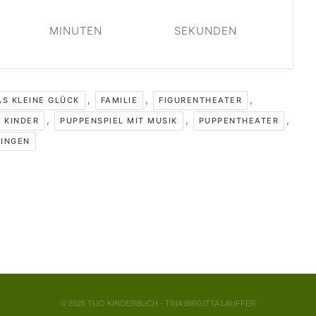
MINUTEN
SEKUNDEN
,
,
,
S KLEINE GLÜCK
FAMILIE
FIGURENTHEATER
,
,
,
 KINDER
PUPPENSPIEL MIT MUSIK
PUPPENTHEATER
INGEN
© 2026 TIJO KINDERBUCH - TINA BIRGITTA LAUFFER