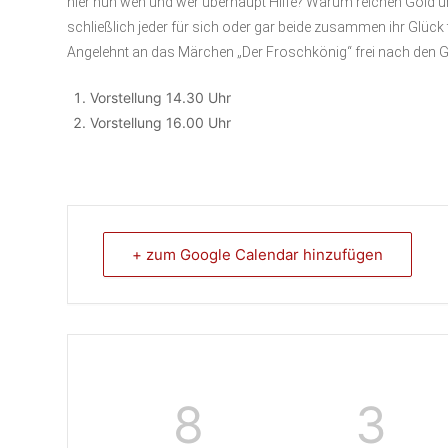
hier nun wen und wer überhaupt Hilfe? Warum reichen Gold u
schließlich jeder für sich oder gar beide zusammen ihr Glück f
Angelehnt an das Märchen „Der Froschkönig“ frei nach den
Vorstellung 14.30 Uhr
Vorstellung 16.00 Uhr
+ zum Google Calendar hinzufügen
8
3