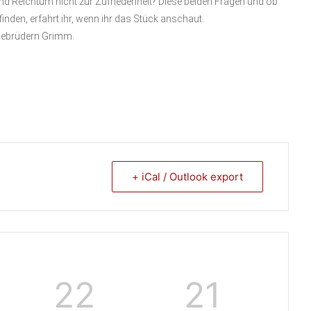
nd Reichtum nicht zur Zufriedenheit? Diese beiden Fragen und ob
inden, erfahrt ihr, wenn ihr das Stück anschaut.
 Gebrüdern Grimm.
+ iCal / Outlook export
22
21