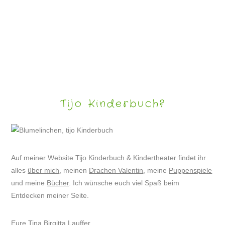
PUPPENSPIEL „KLAPPERS REISE ODER WO BITTE GEHTS’S NACH AFRIKA?“
Tijo Kinderbuch?
Auf meiner Website Tijo Kinderbuch & Kindertheater findet ihr
alles
über mich
, meinen
Drachen Valentin
, meine
Puppenspiele
und meine
Bücher
. Ich wünsche euch viel Spaß beim
Entdecken meiner Seite.
Eure Tina Birgitta Lauffer