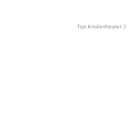
Tijo Kindertheater
DRACHE VALENTIN UND TINA AUF DER LEIPZIGER BUCHMESSE