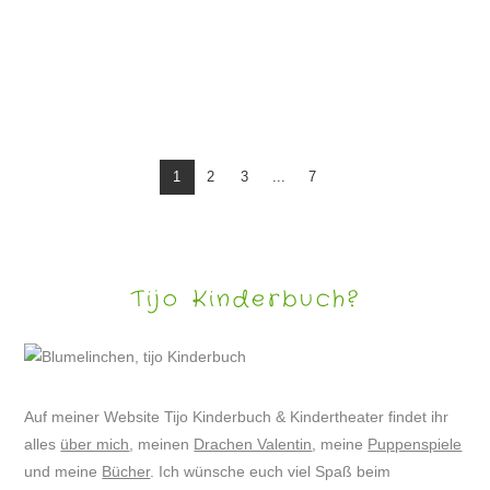
WEIHNACHTEN – LUSTIGE BILDER
1
2
3
...
7
Tijo Kinderbuch?
Auf meiner Website Tijo Kinderbuch & Kindertheater findet ihr
alles
über mich
, meinen
Drachen Valentin
, meine
Puppenspiele
und meine
Bücher
. Ich wünsche euch viel Spaß beim