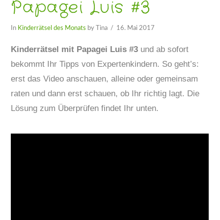
Papagei Luis #3
In
Kinderrätsel des Monats
by Tina
16. Mai 2017
Kinderrätsel mit Papagei Luis #3
und ab sofort
bekommt Ihr Tipps von Expertenkindern. So geht’s:
erst das Video anschauen, alleine oder gemeinsam
raten und dann erst schauen, ob Ihr richtig lagt. Die
Lösung zum Überprüfen findet Ihr unten.