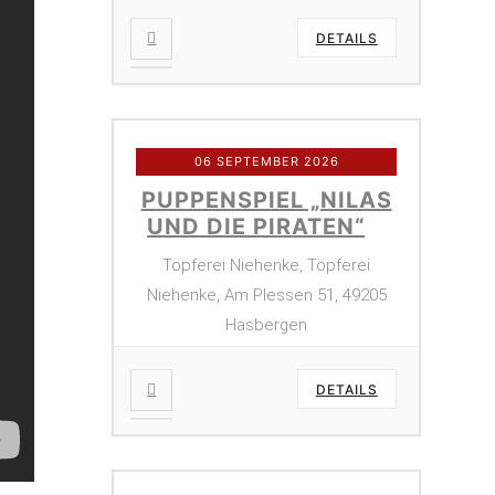
DETAILS
06 SEPTEMBER 2026
PUPPENSPIEL „NILAS
UND DIE PIRATEN“
Töpferei Niehenke, Töpferei
Niehenke, Am Plessen 51, 49205
Hasbergen
DETAILS