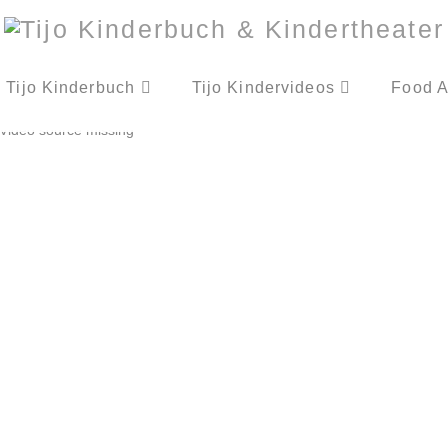
Tijo Kinderbuch
Tijo Kindervideos
Food A
Video source missing