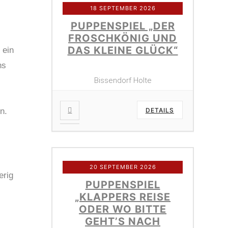
18 SEPTEMBER 2026
PUPPENSPIEL „DER
FROSCHKÖNIG UND
DAS KLEINE GLÜCK“
 ein
ns
Bissendorf Holte
n.
DETAILS
20 SEPTEMBER 2026
erig
PUPPENSPIEL
„KLAPPERS REISE
ODER WO BITTE
GEHT’S NACH