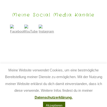
Meine Social Media Kanäle
Meine Website verwendet Cookies, um eine bestmögliche
Bereitstellung meiner Dienste zu ermöglichen. Mit der Nutzung
meiner Website erklärst du dich damit einverstanden, dass ich
© 2026 TIJO KINDERBUCH - TINA BIRGITTA LAUFFER
diese verwende. Weitere Infos findest du in meiner
KONTAKT
IMPRESSUM
DATENSCHUTZ
AGB
Datenschutzerklärung.
FACEBOOK
YOUTUBE
INSTAGRAM
Akzeptieren