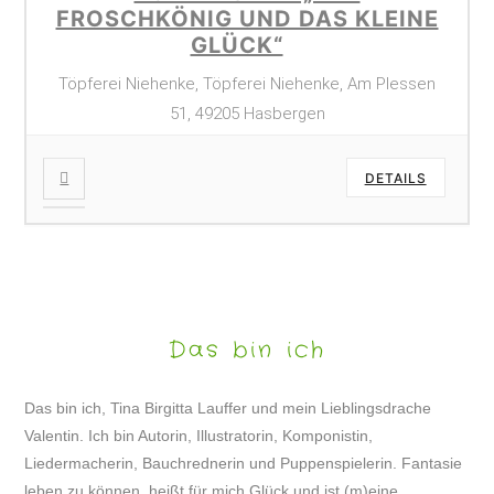
FROSCHKÖNIG UND DAS KLEINE
GLÜCK“
Töpferei Niehenke, Töpferei Niehenke, Am Plessen
51, 49205 Hasbergen
DETAILS
Das bin ich
Das bin ich, Tina Birgitta Lauffer und mein Lieblingsdrache
Valentin. Ich bin Autorin, Illustratorin, Komponistin,
Liedermacherin, Bauchrednerin und Puppenspielerin. Fantasie
leben zu können, heißt für mich Glück und ist (m)eine