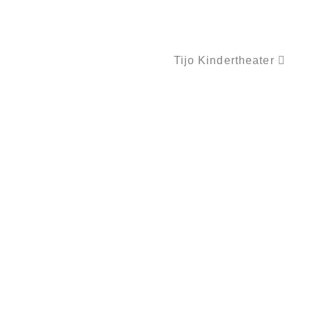
Tijo Kindertheater
DIE BESTE MAMA DER WELT…