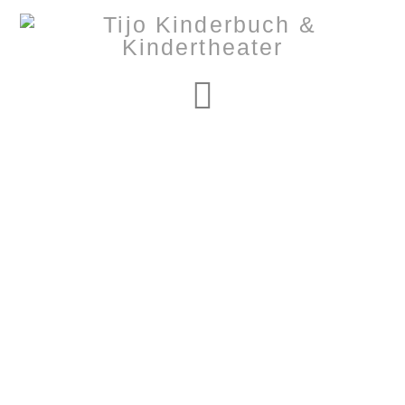
Navigation
Nothing to Show
Right Now
It appears whatever you were looking for is no longer
here or perhaps wasn't here to begin with. You might
want to try starting over from the homepage to see if
you can find what you're after from there.