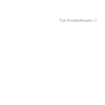
Tijo Kindertheater
BUNTE NOTEN FÜR GITARRE NEUES WEIHNACHTSHEFT