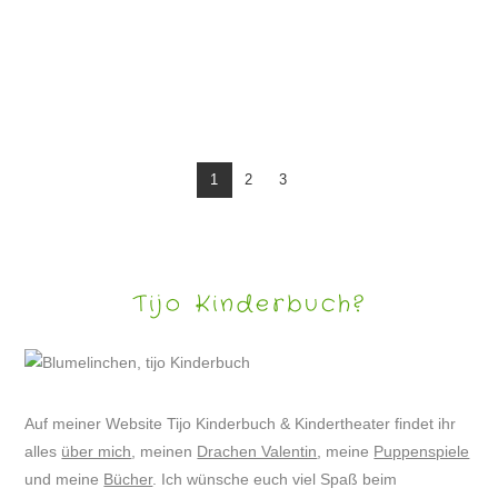
PUPPENSPIEL „SARAH UND DER WEIHNACHTSBÄR“
1
2
3
Tijo Kinderbuch?
Auf meiner Website Tijo Kinderbuch & Kindertheater findet ihr
alles
über mich
, meinen
Drachen Valentin
, meine
Puppenspiele
und meine
Bücher
. Ich wünsche euch viel Spaß beim