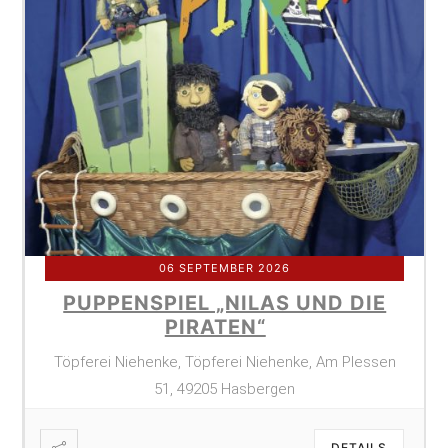
06 SEPTEMBER 2026
PUPPENSPIEL „NILAS UND DIE
PIRATEN“
Töpferei Niehenke, Töpferei Niehenke, Am Plessen
51, 49205 Hasbergen
DETAILS